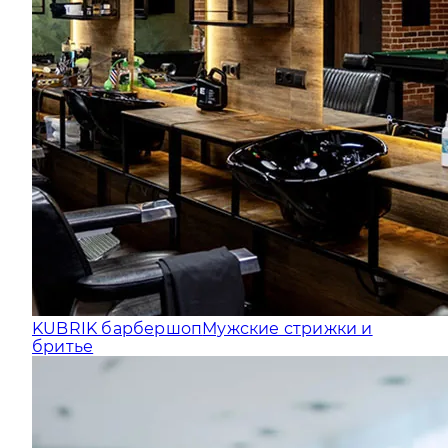
KUBRIK барбершоп
Мужские стрижки и
бритье