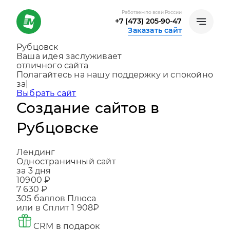
Работаем по всей России
+7 (473) 205-90-47
Заказать сайт
Рубцовск
Ваша идея заслуживает
отличного сайта
Создаем, консультируем и помогаем раз
|
Выбрать сайт
Создание сайтов в
Рубцовске
Лендинг
Одностраничный сайт
за 3 дня
10900 ₽
7 630 ₽
305
баллов Плюса
или в Сплит
1 908₽
CRM в подарок
Что входит в цену