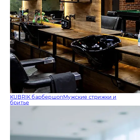
KUBRIK барбершоп
Мужские стрижки и
бритье