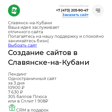
Работаем по всей России
+7 (473) 205-90-47
Заказать сайт
Славянск-на-Кубани
Ваша идея заслуживает
отличного сайта
Создаем, консультируем и помог
|
Выбрать сайт
Создание сайтов в
Славянске-на-Кубани
Лендинг
Одностраничный сайт
за 3 дня
10900 ₽
7 630 ₽
305
баллов Плюса
или в Сплит
1 908₽
CRM в подарок
Что входит в цену