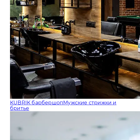
KUBRIK барбершоп
Мужские стрижки и
бритье