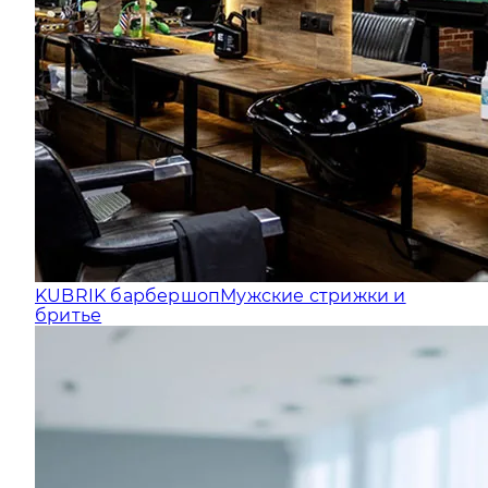
KUBRIK барбершоп
Мужские стрижки и
бритье