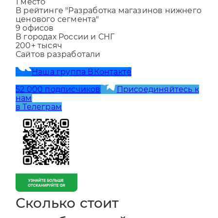
сайтов по Санкт-Петербургу"
1
место
В рейтинге "Разработка магазинов нижнего
ценового сегмента"
9
офисов
В городах России и СНГ
200+
тысяч
Сайтов разработали
Наша группа ВКонтакте
52 000 подписчиков
Присоединяйтесь к
нам
в Телеграм
Сколько стоит