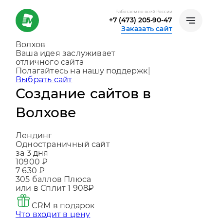
Работаем по всей России
+7 (473) 205-90-47
Заказать сайт
Волхов
Ваша идея заслуживает
отличного сайта
Создаем, консультируем и помогаем
развиватьс
|
Выбрать сайт
Создание сайтов в
Волхове
Лендинг
Одностраничный сайт
за 3 дня
10900 ₽
7 630 ₽
305
баллов Плюса
или в Сплит
1 908₽
CRM в подарок