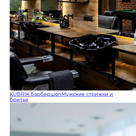
KUBRIK барбершоп
Мужские стрижки и
бритье