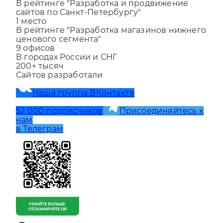
1
место
В рейтинге "Разработка и продвижение
сайтов по Санкт-Петербургу"
1
место
В рейтинге "Разработка магазинов нижнего
ценового сегмента"
9
офисов
В городах России и СНГ
200+
тысяч
Сайтов разработали
Наша группа ВКонтакте
52 000 подписчиков
Присоединяйтесь к
нам
в Телеграм