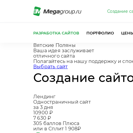
Создание с
РАЗРАБОТКА САЙТОВ
ПОРТФОЛИО
ЦЕН
Вятские Поляны
Ваша идея заслуживает
отличного сайта
Полага
|
Выбрать сайт
Создание сайто
Лендинг
Одностраничный сайт
за 3 дня
10900 ₽
7 630 ₽
305
баллов Плюса
или в Сплит
1 908₽