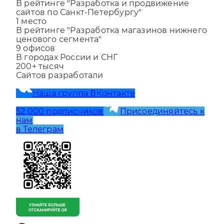
1
место
В рейтинге "Разработка и продвижение
сайтов по Санкт-Петербургу"
1
место
В рейтинге "Разработка магазинов нижнего
ценового сегмента"
9
офисов
В городах России и СНГ
200+
тысяч
Сайтов разработали
Наша группа ВКонтакте
52 000 подписчиков
Присоединяйтесь к
нам
в Телеграм