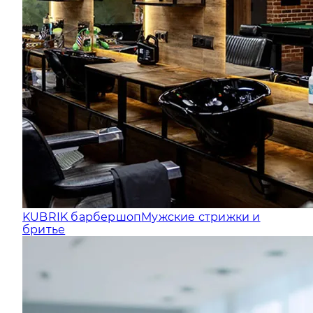
KUBRIK барбершоп
Мужские стрижки и
бритье