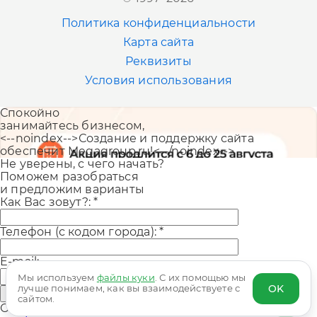
+7 (383) 207-80-51
Политика конфиденциальности
Казань
Карта сайта
+7 (843) 202-41-47
Реквизиты
Условия использования
Екатеринбург
Спокойно
+7 (343) 226-06-71
занимайтесь бизнесом,
<--noindex-->Создание и поддержку сайта
обеспечит Megagroup.ru!<--/noindex-->
Не уверены, с чего начать?
Поможем разобраться
и предложим варианты
Как Вас зовут?:
*
Телефон (с кодом города):
*
E-mail:
Мы используем
файлы куки
. С их помощью мы
OK
лучше понимаем, как вы взаимодействуете с
Отправить
сайтом.
Оставляя заявку, вы принимаете
политику