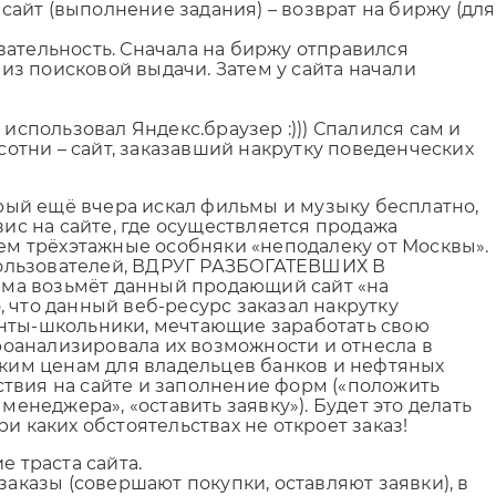
сайт (выполнение задания) – возврат на биржу (для
вательность. Сначала на биржу отправился
 из поисковой выдачи. Затем у сайта начали
использовал Яндекс.браузер :))) Спалился сам и
сотни – сайт, заказавший накрутку поведенческих
орый ещё вчера искал фильмы и музыку бесплатно,
вис на сайте, где осуществляется продажа
ющем трёхэтажные особняки «неподалеку от Москвы».
х пользователей, ВДРУГ РАЗБОГАТЕВШИХ В
ема возьмёт данный продающий сайт «на
о, что данный веб-ресурс заказал накрутку
енты-школьники, мечтающие заработать свою
роанализировала их возможности и отнесла в
ким ценам для владельцев банков и нефтяных
ствия на сайте и заполнение форм («положить
менеджера», «оставить заявку»). Будет это делать
и каких обстоятельствах не откроет заказ!
е траста сайта.
заказы (совершают покупки, оставляют заявки), в