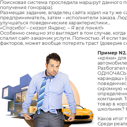
Поисковая система проследила маршрут данного поль
получения гонорара).
Размещая задание, владелец сайта ходил на ту же
предприниматель, затем – исполнители заказа. Люд
улучшаться поведенческие характеристики…
«Спасибо! – сказал Яндекс. – Я всё понял!»
Особенно смешно это выглядит в том случае, когда
спалил сайт-заказчик услуги. Полностью. И если т
факторов, может вообще потерять траст (доверие с
Пример N2.
«кряки» для
автомобилей
Разбогател 
ОДНОЧАСЬЕ,
карандаш» (
поведенчес
скромную «
определённ
компаний. Т
товар в кор
школьник? Н
Каков итог 
Среди реаль