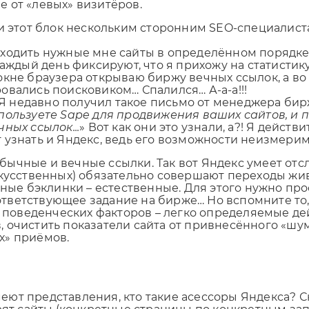
е от «левых» визитёров.
ли этот блок нескольким сторонним SEO-специалис
обходить нужные мне сайты в определённом порядке. 
каждый день фиксируют, что я прихожу на статистик
ом окне браузера открываю биржу вечных ссылок, а в
овались поисковиком… Спалился… А-а-а!!!
– Я недавно получил такое письмо от менеджера бир
пользуете Sape для продвижения ваших сайтов, и п
ных ссылок...
» Вот как они это узнали, а?! Я дейст
ет узнать и Яндекс, ведь его возможности неизмерим
о обычные и вечные ссылки. Так вот Яндекс умеет о
скусственных) обязательно совершают переходы жив
нные бэклинки – естественные. Для этого нужно про
ветствующее задание на бирже… Но вспомните то, с
ка поведенческих факторов – легко определяемые д
очистить показатели сайта от привнесённого «шума
х» приёмов.
еют представления, кто такие асессоры Яндекса? 