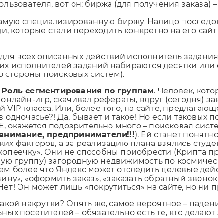
зователя, вот он: биржа (для получения заказа) – 
 самую специализированную биржу. Налицо последо
и, которые стали переходить конкретно на его сайт
 для всех описанных действий исполнитель задания 
аких исполнителей заданий набираются десятки или 
о стороны поисковых систем).
 Роль сегментирования по группам
. Человек, кот
 онлайн-игр, скачивал рефераты, вдруг (сегодня) за
 VIP-класса. Или, более того, на сайте, предлага
в одночасье?! Да, бывает и такое! Но если таковы
 окажется подозрительно много – поисковая сист
внимание, предприниматели!!!
). Ей станет понятн
ких факторов, а за реализацию плана взялись студ
копеечку». Они не способны приобрести (Крипта п
ую группу) загородную недвижимость по космичес
ем более что Яндекс может отследить целевые дей
зину», «оформить заказ», «заказать обратный звонок 
ет! Он может лишь «покрутиться» на сайте, но ни пр
такой накрутки? Опять же, самое вероятное – падени
ных посетителей – обязательно есть те, кто делают 