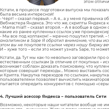
этом отличи
Кстати, в процессе подготовки выпуска мы показа
была весьма интересной!
- Чёрт! – сказал первый. – А я… а у меня привычка 
Вебмастера Яндекса. Это что же, скрипты Яндекса 
- Mama mia!!! – сказал второй. – А я вообще в одн
какие из ранее купленных ссылок уже проиндексир
- Мы все под колпаком! – мрачно пошутил третий. 
аналитиком в Sape Я обратил внимание, что вы ис
этом вы не покупаете ссылки через нашу биржу веч
И – хуже того – если это может узнать Sape, то мож
Кстати, да. Тут мы как-то невольно заговорили пр
естественным ссылкам (в отличие от покупных – и
возникает соблазн доказать поисковику, что купле
которые совершат переходы… Можно выставить соот
и Крипта. Накрутка переходов по ссылкам, накрут
пользователями позволяет вычислить махинаторов, 
пытается опередить конкурентов с помощью «серы
4. Лучший асессор Яндекса – пользователь Сети
Возможно, некоторые наши читатели вообще не им