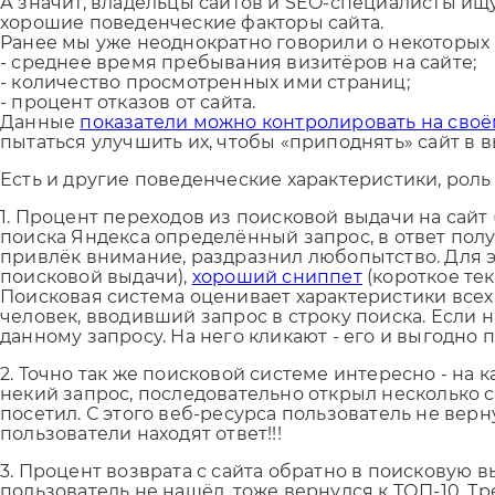
А значит, владельцы сайтов и SEO-специалисты ищу
хорошие поведенческие факторы сайта.
Ранее мы уже неоднократно говорили о некоторых из
- среднее время пребывания визитёров на сайте;
- количество просмотренных ими страниц;
- процент отказов от сайта.
Данные
показатели можно контролировать на своё
пытаться улучшить их, чтобы «приподнять» сайт в в
Есть и другие поведенческие характеристики, роль
1. Процент переходов из поисковой выдачи на сайт 
поиска Яндекса определённый запрос, в ответ получ
привлёк внимание, раздразнил любопытство. Для 
поисковой выдачи),
хороший сниппет
(короткое те
Поисковая система оценивает характеристики всех
человек, вводивший запрос в строку поиска. Если н
данному запросу. На него кликают - его и выгодно 
2. Точно так же поисковой системе интересно - на
некий запрос, последовательно открыл несколько са
посетил. С этого веб-ресурса пользователь не верну
пользователи находят ответ!!!
3. Процент возврата с сайта обратно в поисковую в
пользователь не нашёл, тоже вернулся к ТОП-10. Т