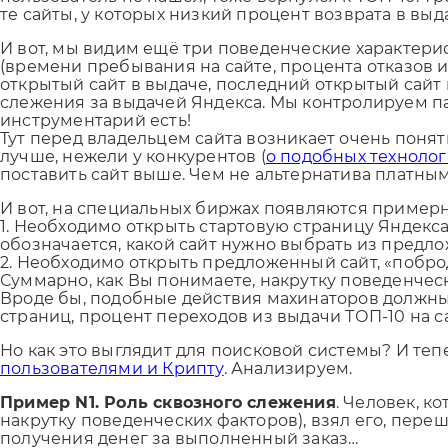
те сайты, у которых низкий процент возврата в выда
И вот, мы видим ещё три поведенческие характерис
(времени пребывания на сайте, процента отказов 
открытый сайт в выдаче, последний открытый сайт 
слежения за выдачей Яндекса. Мы контролируем пар
инструментарий есть!
Тут перед владельцем сайта возникает очень понят
лучше, нежели у конкурентов (
о подобных техноло
поставить сайт выше. Чем не альтернатива платным
И вот, на специальных биржах появляются примерн
1. Необходимо открыть стартовую страницу Яндекса
обозначается, какой сайт нужно выбрать из предл
2. Необходимо открыть предложенный сайт, «побро
Суммарно, как Вы понимаете, накрутку поведенческ
Вроде бы, подобные действия махинаторов должны
страниц, процент переходов из выдачи ТОП-10 на сай
Но как это выглядит для поисковой системы? И теп
пользователями и Крипту
. Анализируем.
Пример N1. Роль сквозного слежения
. Человек, к
накрутку поведенческих факторов), взял его, пере
получения денег за выполненный заказ…