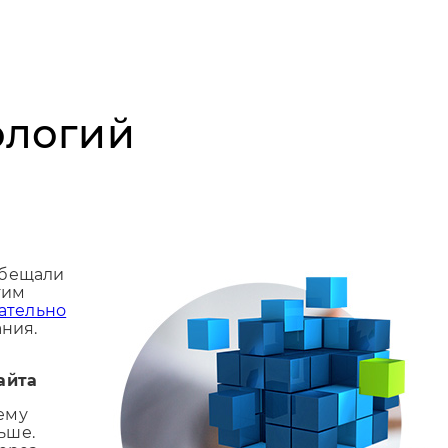
ологий
обещали
тим
ательно
ния.
айта
ему
ьше.