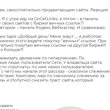
там, самостоятельно продвигающим сайты. Реакция
Я с утра иду на GoGetLinks, а потом – в панель
у своих сайтов с биржи вечных ссылок?!
о втором – панель Яндекс.Вебмастер. И сравниваю:
жи Sape «
Добрый день! Меня зовут …, я работаю
омимо этого ведете покупку "вечных" ссылок. При
вительно покупаю вечные ссылки на другой бирже!!!
о больше!!!
тслеживать движение по гиперлинкам. По
ые люди, пользователи Сети. У владельца сайта
сто «прогнать» по ним неких пользователей,
 чего мы начали этот рассказ - сквозное слежение
ействия. Комплекс мер по сквозному слежению за
» и (попутно) снизить траст сайта, который
Скажем