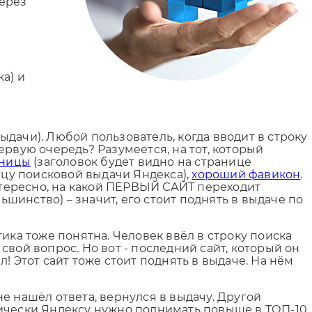
через
а) и
ыдачи). Любой пользователь, когда вводит в строку
первую очередь? Разумеется, на тот, который
аницы
(заголовок будет видно на странице
ицу поисковой выдачи Яндекса),
хороший фавикон
.
интересно, на какой ПЕРВЫЙ САЙТ переходит
ьшинство) – значит, его стоит поднять в выдаче по
ика тоже понятна. Человек ввёл в строку поиска
 свой вопрос. Но вот - последний сайт, который он
л! Этот сайт тоже стоит поднять в выдаче. На нём
не нашёл ответа, вернулся в выдачу. Другой
стически Яндексу нужно поднимать повыше в ТОП-10