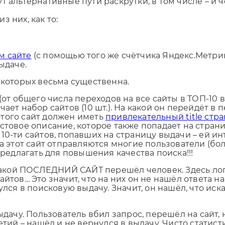
т альтернативные пути раскрутки, в том числе – и 
 них, как то:
м сайте
(с помощью того же счётчика Яндекс.Метрик
ыдаче.
 которых весьма существенна.
(от общего числа переходов на все сайты в ТОП-10 в
ает набор сайтов (10 шт.). На какой он перейдёт в 
этого сайт должен иметь
привлекательный title стр
кстовое описание, которое также попадает на стран
 10-ти сайтов, попавших на страницу выдачи – ей 
а этот сайт отправляются многие пользователи (бол
предлагать для повышения качества поиска!!!
 какой ПОСЛЕДНИЙ САЙТ перешёл человек. Здесь лог
йтов… Это значит, что на них он не нашёл ответа на
лся в поисковую выдачу. Значит, он нашёл, что иска
ыдачу. Пользователь вбил запрос, перешёл на сайт, 
ретий – нашёл и не вернулся в выдачу. Чисто стати