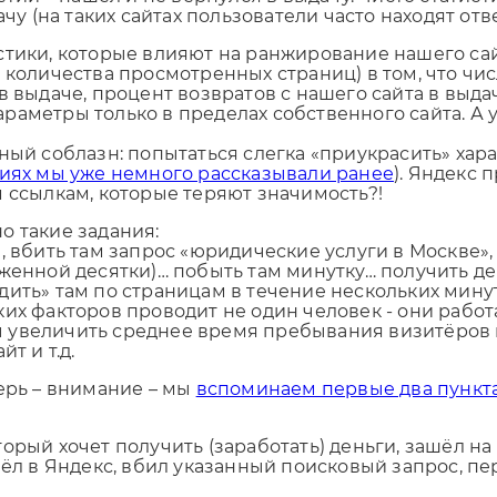
чу (на таких сайтах пользователи часто находят отв
тики, которые влияют на ранжирование нашего сайт
Отправляя форму, Вы принимаете
политику конфиденциальности
и количества просмотренных страниц) в том, что ч
в выдаче, процент возвратов с нашего сайта в выда
аметры только в пределах собственного сайта. А у 
ный соблазн: попытаться слегка «приукрасить» хара
гиях мы уже немного рассказывали ранее
). Яндекс 
 ссылкам, которые теряют значимость?!
о такие задания:
, вбить там запрос «юридические услуги в Москве»,
оженной десятки)… побыть там минутку… получить д
дить» там по страницам в течение нескольких мину
их факторов проводит не один человек - они работа
 увеличить среднее время пребывания визитёров 
т и т.д.
ерь – внимание – мы
вспоминаем первые два пункта
оторый хочет получить (заработать) деньги, зашёл 
шёл в Яндекс, вбил указанный поисковый запрос, п