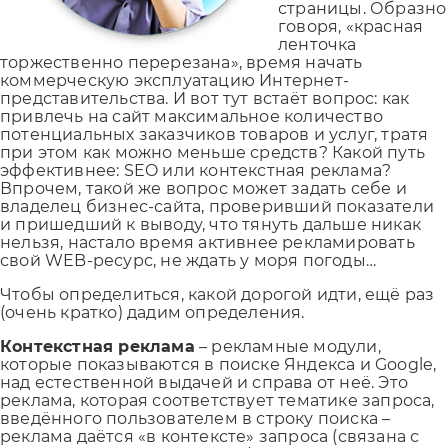
страницы. Образно
говоря, «красная
ленточка
торжественно перерезана», время начать
коммерческую эксплуатацию Интернет-
представительства. И вот тут встаёт вопрос: как
привлечь на сайт максимальное количество
потенциальных заказчиков товаров и услуг, тратя
при этом как можно меньше средств? Какой путь
эффективнее: SEO или контекстная реклама?
Впрочем, такой же вопрос может задать себе и
владелец бизнес-сайта,
проверивший показатели
и пришедший к выводу, что тянуть дальше никак
нельзя, настало время активнее рекламировать
свой WEB-ресурс, не ждать у моря погоды…
Чтобы определиться, какой дорогой идти, ещё раз
(очень кратко) дадим определения.
Контекстная реклама
– рекламные модули,
которые показываются в поиске Яндекса и Google,
над естественной выдачей и справа от неё. Это
реклама, которая соответствует тематике запроса,
введённого пользователем в строку поиска –
реклама даётся «в контексте» запроса (связана с