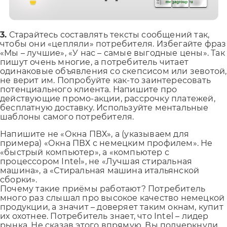
3.
Старайтесь составлять тексты сообщений так,
чтобы они «цепляли» потребителя. Избегайте фраз
«Мы – лучшие», «У нас – самые выгодные цены». Так
пишут очень многие, а потребитель читает
одинаковые объявления со скепсисом или зевотой,
не верит им. Попробуйте как-то заинтересовать
потенциального клиента. Напишите про
действующие промо-акции, рассрочку платежей,
бесплатную доставку. Используйте ментальные
шаблоны самого потребителя.
Напишите не «Окна ПВХ», а (указываем для
примера) «Окна ПВХ с немецким профилем». Не
«быстрый компьютер», а «компьютер с
процессором Intel», не «Лучшая стиральная
машина», а «Стиральная машина итальянской
сборки».
Почему такие приёмы работают? Потребитель
много раз слышал про высокое качество немецкой
продукции, а значит – доверяет таким окнам, купит
их охотнее. Потребитель знает, что Intel – лидер
рынка. Не сказав этого впрямую, Вы подчеркнули,