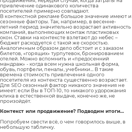
продвижения, нередки случаи, когда затраты на
привлечение одинакового количества
посетителей примерно совпадают.
В контекстной рекламе большое значение имеют и
сезонные факторы. Так, например, в весенне-
летний период значительно возрастает активность
компаний, выполняющих монтаж пластиковых
окон. Ставки на контексте взлетают до небес –
бюджет расходуется с такой же скоростью.
Аналогичным образом дело обстоит и с заказом
билетов, «горящих» турпутевок, бронированием
отелей. Можно вспомнить и «предосенний
мандраж» - когда всем нужна школьная форма,
обувь, портфели, пеналы, учебники… В такие
времена стоимость привлечения одного
посетителя из контекста существенно возрастает.
Для SEO сезонный фактор никакого значения не
имеет: если Вы в ТОП-10, то никакого удорожания
клика в естественной выдаче, конечно же, не
произойдёт.
Контекст или продвижение? Подводим итоги…
Попробуем свести всё, о чем говорилось выше, в
небольшую табличку.