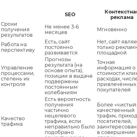
Контекстна
SEO
реклама
Сроки
Не менее 3-6
получения
Мгновенно
месяцев
результатов
Есть, сайт
Нет, сайт явля
Работа на
постоянно
только реклам
перспективу
развивается
площадкой
Прогнозы
Точная
результата (на
Управление
информация о
основе опыта),
процессами,
стоимости клик
позиции в выдаче
степень их
расходах, числ
подвержены
контроля
привлечённых
постоянным
покупателей
колебаниям
Есть вероятность
получения
Более «чистый
частично
качественный
нецелевого
трафик, прихо
Качество
трафика, если
посетителей,
трафика
неправильно было
заинтересова
подобрано
в совершении