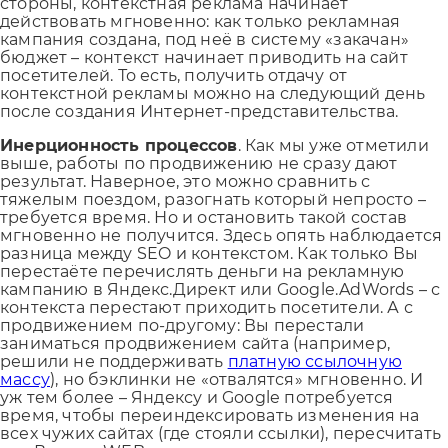
стороны, контекстная реклама начинает
действовать мгновенно: как только рекламная
кампания создана, под неё в систему «закачан»
бюджет – контекст начинает приводить на сайт
посетителей. То есть, получить отдачу от
контекстной рекламы можно на следующий день
после создания Интернет-представительства.
Инерционность процессов
. Как мы уже отметили
выше, работы по продвижению не сразу дают
результат. Наверное, это можно сравнить с
тяжелым поездом, разогнать который непросто –
требуется время. Но и остановить такой состав
мгновенно не получится. Здесь опять наблюдается
разница между SEO и контекстом. Как только Вы
перестаёте перечислять деньги на рекламную
кампанию в Яндекс.Директ или Google.AdWords – с
контекста перестают приходить посетители. А с
продвижением по-другому: Вы перестали
заниматься продвижением сайта (например,
решили не поддерживать
платную ссылочную
массу
), но бэклинки не «отвалятся» мгновенно. И
уж тем более – Яндексу и Google потребуется
время, чтобы переиндексировать изменения на
всех чужих сайтах (где стояли ссылки), пересчитать