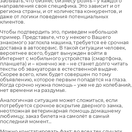
забывать, что бизнес бизнесу рознь – у каждого
направления своя специфика. Это зависит и от
региона страны, и от количества конкурентов, и
даже от логики поведения потенциальных
клиентов.
Чтобы подтвердить это, приведем небольшой
пример. Представьте, что у некоего Вашего
знакомого заглохла машина, требуется её срочная
доставка в автосервис. В такой ситуации человек,
вероятнее всего, будет вынужден войти в
Интернет с мобильного устройства (смартфона,
планшета) и – конечно же – не станет долго читать
тексты об эвакуаторах в естественной выдаче.
Скорее всего, клик будет совершен по тому
объявлению, которое первым попадётся на глаза.
Когда срочно нужна помощь – уже не до колебаний,
нет времени на раздумья.
Аналогичная ситуация может сложиться, если
потребуется срочное вскрытие дверного замка,
неотложная ветеринарная помощь домашнему
любимцу, заказ билета на самолёт в самый
последний момент…
Можно констатировать факт: во всех тех случаях,