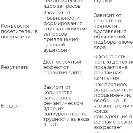
семантическое
сделки
ядро запросов
Зависит от
Зависит от
правильности
качества и
формирования
Конверсия
точности
списка ключевых
посетителей в
составления
запросов,
покупатели
объявлений,
Отправляя форму, Вы принимаете
политику
привлечения
подбора ключ
конфиденциальности
целевой
слов
аудитории
Эффект есть
Долгосрочный
только до тех п
Результаты
эффект от
пока активна
развития сайта
рекламная
кампания
Как правило,
Зависит от
выше, чем при
количества
продвижении,
запросов в
особенно – в
семантическом
Бюджет
«сезонные пик
ядре, их
когда
конкурентности,
конкуренция в
трудности вывода
рекламе резко
в ТОП
возрастает