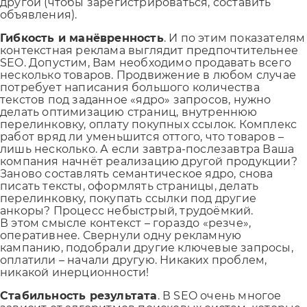
другой (чтобы зарегистрироваться, составить
объявления).
Гибкость и манёвренность
. И по этим показателям
контекстная реклама выглядит предпочтительнее
SEO. Допустим, Вам необходимо продавать всего
несколько товаров. Продвижение в любом случае
потребует написания большого количества
текстов под заданное «ядро» запросов, нужно
делать оптимизацию страниц, внутреннюю
перелинковку, оплату покупных ссылок. Комплекс
работ вряд ли уменьшится оттого, что товаров –
лишь несколько. А если завтра-послезавтра Ваша
компания начнёт реализацию другой продукции?
Заново составлять семантическое ядро, снова
писать тексты, оформлять страницы, делать
перелинковку, покупать ссылки под другие
анкоры? Процесс небыстрый, трудоёмкий.
В этом смысле контекст – гораздо «резче»,
оперативнее. Свернули одну рекламную
кампанию, подобрали другие ключевые запросы,
оплатили – начали другую. Никаких проблем,
никакой инерционности!
Стабильность результата
. В SEO очень многое