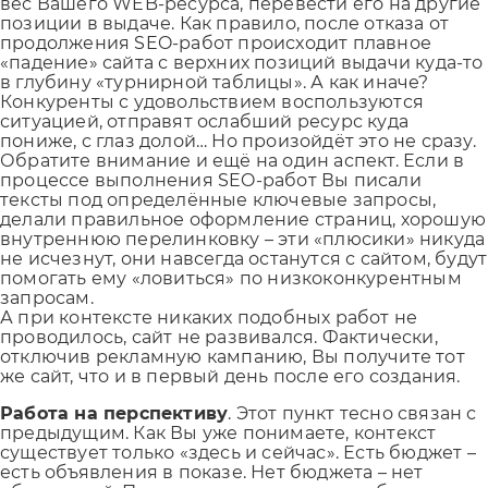
вес Вашего WEB-ресурса, перевести его на другие
позиции в выдаче. Как правило, после отказа от
продолжения SEO-работ происходит плавное
«падение» сайта с верхних позиций выдачи куда-то
в глубину «турнирной таблицы». А как иначе?
Конкуренты с удовольствием воспользуются
ситуацией, отправят ослабший ресурс куда
пониже, с глаз долой… Но произойдёт это не сразу.
Обратите внимание и ещё на один аспект. Если в
процессе выполнения SEO‑работ Вы
писали
тексты под определённые ключевые запросы
,
делали
правильное оформление страниц
, хорошую
внутреннюю перелинковку
– эти «плюсики» никуда
не исчезнут, они навсегда останутся с сайтом, будут
помогать ему «ловиться» по низкоконкурентным
запросам.
А при контексте никаких подобных работ не
проводилось, сайт не развивался. Фактически,
отключив рекламную кампанию, Вы получите тот
же сайт, что и в первый день после его создания.
Работа на перспективу
. Этот пункт тесно связан с
предыдущим. Как Вы уже понимаете, контекст
существует только «здесь и сейчас». Есть бюджет –
есть объявления в показе. Нет бюджета – нет