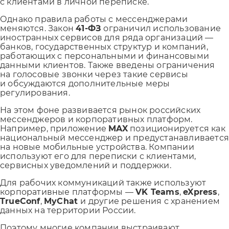
с клиентами в личной переписке.
Однако правила работы с мессенджерами
меняются. Закон
41-ФЗ
ограничил использование
иностранных сервисов для ряда организаций —
банков, государственных структур и компаний,
работающих с персональными и финансовыми
данными клиентов. Также введены ограничения
на голосовые звонки через такие сервисы
и обсуждаются дополнительные меры
регулирования.
На этом фоне развивается рынок российских
мессенджеров и корпоративных платформ.
Например, приложение
MAX
позиционируется как
национальный мессенджер и предустанавливаетс
на новые мобильные устройства. Компании
используют его для переписки с клиентами,
сервисных уведомлений и поддержки.
Для рабочих коммуникаций также используют
корпоративные платформы —
VK Teams
,
eXpress
,
TrueConf
,
MyChat
и другие решения с хранением
данных на территории России.
Поэтому многие компании выстраивают